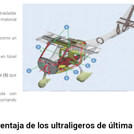
trasladar
material
 como un
 en túnel
al
(6)
que
ada con
oportando
ntaja de los ultraligeros de última