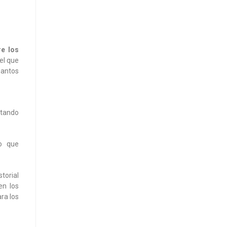
re los
 el que
uantos
itando
o que
torial
en los
ra los