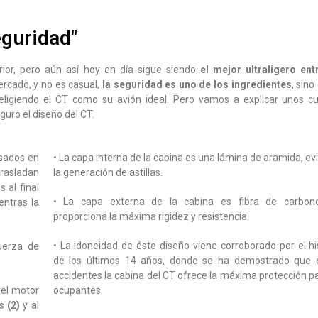
eguridad"
rior, pero aún así hoy en día sigue siendo
el mejor ultraligero ent
rcado, y no es casual,
la seguridad es uno de los ingredientes
, sino
ligiendo el CT como su avión ideal. Pero vamos a explicar unos c
uro el diseño del CT.
usados en
• La capa interna de la cabina es una lámina de aramida, ev
rasladan
la generación de astillas.
 al final
• La capa externa de la cabina es fibra de carbon
entras la
proporciona la máxima rigidez y resistencia.
• La idoneidad de éste diseño viene corroborado por el his
fuerza de
de los últimos 14 años, donde se ha demostrado que 
accidentes la cabina del CT ofrece la máxima protección pa
del motor
ocupantes.
s
(2)
y al