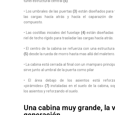
túnel estructural central
(5)
.
• Los umbrales de las puertas
(3)
están diseñados para 
las cargas hacía atrás y hacía el caparazón de 
compuesto.
• Las costillas iniciales del fuselaje
(4)
están diseñadas
riel de techo rígido para trasladar las cargas hacía atrás.
• El centro de la cabina se refuerza con una estructura
(5)
desde la rueda de morro hasta mas allá del maletero.
• La cabina está cerrada al final con un mamparo princip
sirve junto al umbral de la puerta como pilar
• El área debajo de los asientos está reforz
«pirámides»
(7)
instaladas en el suelo de la cabina, s
los asientos y reforzando el suelo.
Una cabina muy grande, la ve
generación