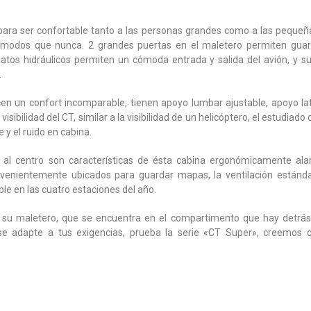
para ser confortable tanto a las personas grandes como a las pequeña
ómodos que nunca. 2 grandes puertas en el maletero permiten guar
atos hidráulicos permiten un cómoda entrada y salida del avión, y su 
.
en un confort incomparable, tienen apoyo lumbar ajustable, apoyo lat
isibilidad del CT, similar a la visibilidad de un helicóptero, el estudiado
e y el ruido en cabina.
al centro son características de ésta cabina ergonómicamente ala
venientemente ubicados para guardar mapas, la ventilación estánda
le en las cuatro estaciones del año.
n su maletero, que se encuentra en el compartimento que hay detrás
se adapte a tus exigencias, prueba la serie «CT Super», creemos 