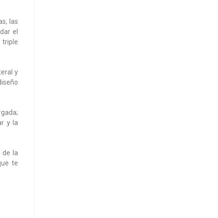
s, las
dar el
triple
eral y
 diseño
rgada;
r y la
 de la
que te