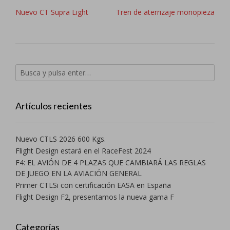
ventana
ventana
ventana
ventana
ventana
Navegación
Nuevo CT Supra Light
Tren de aterrizaje monopieza
nueva)
nueva)
nueva)
nueva)
nueva)
de
entradas
Artículos recientes
Nuevo CTLS 2026 600 Kgs.
Flight Design estará en el RaceFest 2024
F4: EL AVIÓN DE 4 PLAZAS QUE CAMBIARÁ LAS REGLAS
DE JUEGO EN LA AVIACIÓN GENERAL
Primer CTLSi con certificación EASA en España
Flight Design F2, presentamos la nueva gama F
Categorías