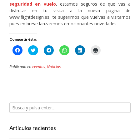
seguridad en vuelo
, estamos seguros de que vas a
disfrutar en tu visita a la nueva página de
www.flightdesign.es, te sugerimos que vuelvas a visitarnos
pues en breve lanzaremos emocionantes novedades.
Compartir ésto:
Haz
Haz
Haz
Haz
Haz
Haz
clic
clic
clic
clic
clic
clic
para
para
para
para
para
para
compartir
compartir
compartir
compartir
compartir
imprimir
en
en
en
en
en
(Se
Publicado en
eventos
,
Noticias
Facebook
Twitter
Telegram
WhatsApp
LinkedIn
abre
(Se
(Se
(Se
(Se
(Se
en
abre
abre
abre
abre
abre
una
en
en
en
en
en
ventana
una
una
una
una
una
nueva)
ventana
ventana
ventana
ventana
ventana
nueva)
nueva)
nueva)
nueva)
nueva)
Artículos recientes