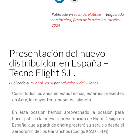
clic
clic
Facebook
Twitter
Telegram
WhatsApp
para
para
(Se
(Se
(Se
(Se
compartir
imprimir
abre
abre
abre
abre
en
(Se
Publicado en
eventos
,
Noticias
Etiquetado
en
en
en
en
LinkedIn
abre
una
una
una
una
con
facefest
,
fiesta de la aviación
,
racefest
(Se
en
ventana
ventana
ventana
ventana
abre
una
2024
nueva)
nueva)
nueva)
nueva)
en
ventana
una
nueva)
ventana
nueva)
Presentación del nuevo
distribuidor en España –
Tecno Flight S.L.
Publicado el
19 abril, 2018
por
Salvador Vidal Villahoz
Como todos los años en éstas fechas, estamos presentes
en Aero, la mayor feria indoor del planeta.
En ésta ocasión hemos aprovechado la ocasión para
hacer pública la nueva representación de Flight Design en
España, que a partir de ahora prestará su servicio desde el
aeródromo de Los Garranchos (código ICAO, LELG).