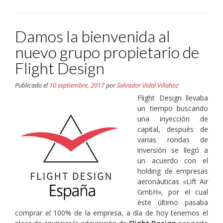
(Se
(Se
(Se
(Se
(Se
en
abre
abre
abre
abre
abre
una
en
en
en
en
en
ventana
una
una
una
una
una
nueva)
ventana
ventana
ventana
ventana
ventana
Damos la bienvenida al
nueva)
nueva)
nueva)
nueva)
nueva)
nuevo grupo propietario de
Flight Design
Publicado el
10 septiembre, 2017
por
Salvador Vidal Villahoz
Flight Design llevaba
un tiempo buscando
una inyección de
capital, después de
varias rondas de
inversión se llegó a
un acuerdo con el
holding de empresas
aeronáuticas «Lift Air
GmbH», por el cual
éste último pasaba
comprar el 100% de la empresa, a día de hoy tenemos el