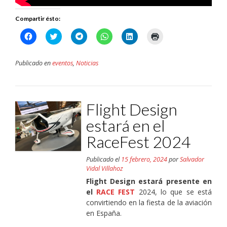
Compartir ésto:
Haz
Haz
Haz
Haz
Haz
Haz
clic
clic
clic
clic
clic
clic
para
para
para
para
para
para
compartir
compartir
compartir
compartir
compartir
imprimir
en
en
en
en
en
(Se
Publicado en
eventos
,
Noticias
Facebook
Twitter
Telegram
WhatsApp
LinkedIn
abre
(Se
(Se
(Se
(Se
(Se
en
abre
abre
abre
abre
abre
una
en
en
en
en
en
ventana
una
una
una
una
una
nueva)
ventana
ventana
ventana
ventana
ventana
Flight Design
nueva)
nueva)
nueva)
nueva)
nueva)
estará en el
RaceFest 2024
Publicado el
15 febrero, 2024
por
Salvador
Vidal Villahoz
Flight Design estará presente en
el
RACE FEST
2024, lo que se está
convirtiendo en la fiesta de la aviación
en España.