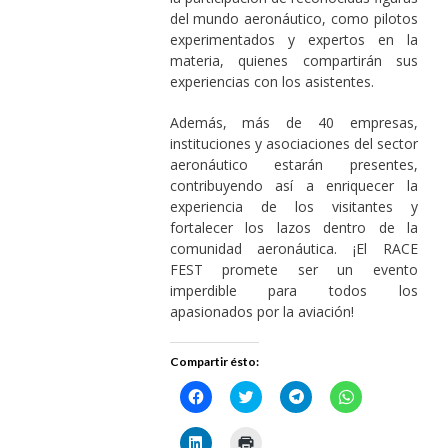
del mundo aeronáutico, como pilotos
experimentados y expertos en la
materia, quienes compartirán sus
experiencias con los asistentes.
Además, más de 40 empresas,
instituciones y asociaciones del sector
aeronáutico estarán presentes,
contribuyendo así a enriquecer la
experiencia de los visitantes y
fortalecer los lazos dentro de la
comunidad aeronáutica. ¡El RACE
FEST promete ser un evento
imperdible para todos los
apasionados por la aviación!
Compartir ésto:
Haz
Haz
Haz
Haz
clic
clic
clic
clic
para
para
para
para
compartir
compartir
compartir
compartir
Haz
Haz
en
en
en
en