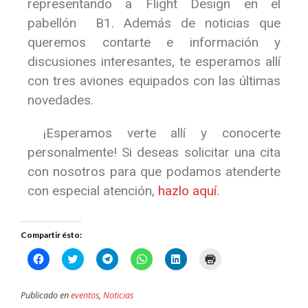
representando a Flight Design en el
pabellón B1. Además de noticias que
queremos contarte e información y
discusiones interesantes, te esperamos allí
con tres aviones equipados con las últimas
novedades.
¡Esperamos verte allí y conocerte
personalmente! Si deseas solicitar una cita
con nosotros para que podamos atenderte
con especial atención,
hazlo aquí
.
Compartir ésto:
Haz
Haz
Haz
Haz
Haz
Haz
clic
clic
clic
clic
clic
clic
para
para
para
para
para
para
compartir
compartir
compartir
compartir
compartir
imprimir
en
en
en
en
en
(Se
Publicado en
eventos
,
Noticias
Facebook
Twitter
Telegram
WhatsApp
LinkedIn
abre