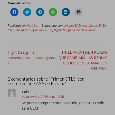
Compartir ésto:
Haz
Haz
Haz
Haz
Haz
Haz
clic
clic
clic
clic
clic
clic
para
para
para
para
para
para
compartir
compartir
compartir
compartir
compartir
imprimir
en
en
en
en
en
(Se
Publicado en
Noticias
Etiquetado con
aviones EASA
,
certificado EASA
,
Facebook
Twitter
Telegram
WhatsApp
LinkedIn
abre
CTLS
,
ctls motor inyección
,
CTLSi
,
flight design
,
venta de aviones
(Se
(Se
(Se
(Se
(Se
en
abre
abre
abre
abre
abre
una
en
en
en
en
en
ventana
una
una
una
una
una
nueva)
ventana
ventana
ventana
ventana
ventana
nueva)
nueva)
nueva)
nueva)
nueva)
Navegación
Flight Design F2,
F4: EL AVIÓN DE 4 PLAZAS
de
presentamos la nueva gama
QUE CAMBIARÁ LAS REGLAS
entradas
F
DE JUEGO EN LA AVIACIÓN
GENERAL
2 comentarios sobre “
Primer CTLSi con
certificación EASA en España
”
Luis
9 noviembre, 2019 a las 19:06
Se podrá comprar como aviación general? O solo
será ULM