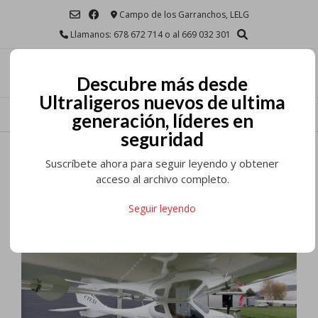
Saltar
Campo de los Garranchos, LELG
al
Llamanos: 678 672 714 o al 669 032 301
contenido
Descubre más desde
Ultraligeros nuevos de ultima
MENU
generación, líderes en
seguridad
Primer CTLSi con
Suscríbete ahora para seguir leyendo y obtener
certificación EASA en
acceso al archivo completo.
España
Seguir leyendo
Publicado el
9 noviembre, 2019
por
Flight Design